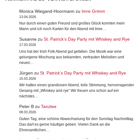
Monica Wiegand-Hoormann
zu
Imre Grimm
13.04.2026
Nur durch einen guten Freund und großes Glück konnten mein
Mann und ich noch Karten für den Abend mit Imre…
Susanne
zu
St. Patrick’s Day Party mit Whiskey and Rye
17.03.2026
Uns hat der Irish Folk Abend gut gefallen. Die Musik war eine
gelungene Mischung aus bekannten, vertrauten Melodien und
neuen…
Jürgen
zu
St. Patrick’s Day Party mit Whiskey and Rye
15.03.2026
Wir hatten einen grandiosen Abend, tolle Stimmung, hervorragender
Gesang mit „Whiskey and rye“ Wir freuen uns schon auf ein
nächstes…
Peter B
zu
Tanztee
08.03.2026
Guten Tag, eine schöne Abwechselung für den Sonntag Nachmittag.
Das darf es gerne häufiger geben. Vielen Dank an die
Ehrenamtlichen…