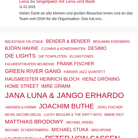
Lena
zu
Singelpietz mit Lena und Basti
11.02.2026
Vielen Dank an alle kleinen und großen Besucher:innen und an das
Team vom DGH für die Organisation. Das hat uns…
BENDER & BENDER
BACKSTAGE ON STAGE
BENJAMIN EISENBERG
BJÖRN HAHNE
DESIMO
CLOWNS & KOMÖDIANTEN
DIE LIGHTS
DIE TONPILOTEN
ELLINGTONES
FRANK FISCHER
FIGURENTHEATER NEUMOND
GREEN RIVER GANG
HARDER JAZZ QUINTETT
HAUSMEISTER HEINRICH BLOCH
HEINZ GRÖNING
HOME STREET
IMRE GRIMM
JANA LUNA & JANGO ERHARDO
JOACHIM BUTHE
JANSSEN & GRIMM
JÖRG FISCHER
KEVIN JACOBS (KEJA)
LUCKY BEGGAR & THE DIRTY KEYS
MARIE DIOT
MATTHIAS BRODOWY
MICHAEL KREBS
MICHAEL STUKA
MICHAEL SCHERFENBERG
MISCHPOKE