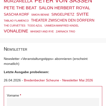
PETER VON SASSEN
MURZARELLA
PETE THE BEAT
SALON HERBERT ROYAL
SVITE
SASCHA KORF
SINGELPIETZ
SIMON BENNE
THEATER ZWISCHEN DEN DÖRFERN
TABLAO FLAMENCO
THE CURVETTES
TODO AZUL
UNMEDA MANFRED KINDEL
VONALEINE
WHISKEY AND RYE
ZARNACK TRIO
Newsletter
Newsletter »Veranstaltungstipps« abonnieren (erscheint
monatlich)
Letzte Ausgabe probelesen:
26.04.2026
-
Bredenbecker Scheune - Newsletter Mai 2026
Vorname