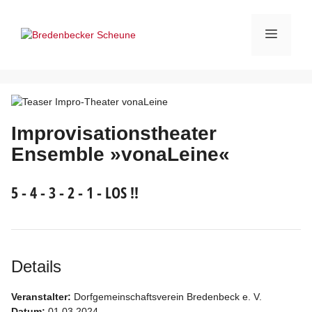
Zum
Inhalt
Menü
springen
Improvisationstheater
Ensemble »vonaLeine«
5 - 4 - 3 - 2 - 1 - LOS !!
Details
Veranstalter:
Dorfgemeinschaftsverein Bredenbeck e. V.
Datum:
01.03.2024