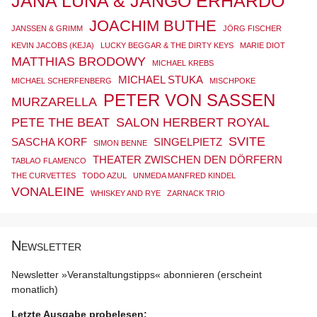
JANA LUNA & JANGO ERHARDO
JOACHIM BUTHE
JANSSEN & GRIMM
JÖRG FISCHER
KEVIN JACOBS (KEJA)
LUCKY BEGGAR & THE DIRTY KEYS
MARIE DIOT
MATTHIAS BRODOWY
MICHAEL KREBS
MICHAEL STUKA
MICHAEL SCHERFENBERG
MISCHPOKE
PETER VON SASSEN
MURZARELLA
PETE THE BEAT
SALON HERBERT ROYAL
SVITE
SASCHA KORF
SINGELPIETZ
SIMON BENNE
THEATER ZWISCHEN DEN DÖRFERN
TABLAO FLAMENCO
THE CURVETTES
TODO AZUL
UNMEDA MANFRED KINDEL
VONALEINE
WHISKEY AND RYE
ZARNACK TRIO
Newsletter
Newsletter »Veranstaltungstipps« abonnieren (erscheint
monatlich)
Letzte Ausgabe probelesen: