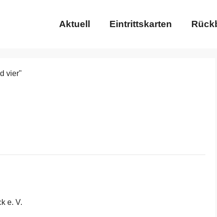
Aktuell
Eintrittskarten
Rückb
k e. V.