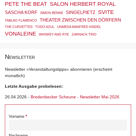
PETE THE BEAT
SALON HERBERT ROYAL
SVITE
SASCHA KORF
SINGELPIETZ
SIMON BENNE
THEATER ZWISCHEN DEN DÖRFERN
TABLAO FLAMENCO
THE CURVETTES
TODO AZUL
UNMEDA MANFRED KINDEL
VONALEINE
WHISKEY AND RYE
ZARNACK TRIO
Newsletter
Newsletter »Veranstaltungstipps« abonnieren (erscheint
monatlich)
Letzte Ausgabe probelesen:
26.04.2026
-
Bredenbecker Scheune - Newsletter Mai 2026
Vorname
Nachname