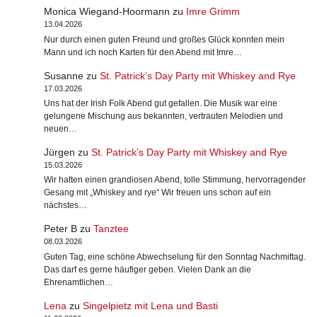
Monica Wiegand-Hoormann
zu
Imre Grimm
13.04.2026
Nur durch einen guten Freund und großes Glück konnten mein
Mann und ich noch Karten für den Abend mit Imre…
Susanne
zu
St. Patrick’s Day Party mit Whiskey and Rye
17.03.2026
Uns hat der Irish Folk Abend gut gefallen. Die Musik war eine
gelungene Mischung aus bekannten, vertrauten Melodien und
neuen…
Jürgen
zu
St. Patrick’s Day Party mit Whiskey and Rye
15.03.2026
Wir hatten einen grandiosen Abend, tolle Stimmung, hervorragender
Gesang mit „Whiskey and rye“ Wir freuen uns schon auf ein
nächstes…
Peter B
zu
Tanztee
08.03.2026
Guten Tag, eine schöne Abwechselung für den Sonntag Nachmittag.
Das darf es gerne häufiger geben. Vielen Dank an die
Ehrenamtlichen…
Lena
zu
Singelpietz mit Lena und Basti