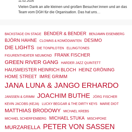
11.02.2026
Vielen Dank an alle kleinen und großen Besucher:innen und an das
Team vom DGH für die Organisation. Das hat uns…
BENDER & BENDER
BACKSTAGE ON STAGE
BENJAMIN EISENBERG
BJÖRN HAHNE
DESIMO
CLOWNS & KOMÖDIANTEN
DIE LIGHTS
DIE TONPILOTEN
ELLINGTONES
FRANK FISCHER
FIGURENTHEATER NEUMOND
GREEN RIVER GANG
HARDER JAZZ QUINTETT
HAUSMEISTER HEINRICH BLOCH
HEINZ GRÖNING
HOME STREET
IMRE GRIMM
JANA LUNA & JANGO ERHARDO
JOACHIM BUTHE
JANSSEN & GRIMM
JÖRG FISCHER
KEVIN JACOBS (KEJA)
LUCKY BEGGAR & THE DIRTY KEYS
MARIE DIOT
MATTHIAS BRODOWY
MICHAEL KREBS
MICHAEL STUKA
MICHAEL SCHERFENBERG
MISCHPOKE
PETER VON SASSEN
MURZARELLA