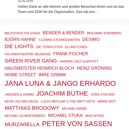
11.02.2026
Vielen Dank an alle kleinen und großen Besucher:innen und an das
Team vom DGH für die Organisation. Das hat uns…
BENDER & BENDER
BACKSTAGE ON STAGE
BENJAMIN EISENBERG
BJÖRN HAHNE
DESIMO
CLOWNS & KOMÖDIANTEN
DIE LIGHTS
DIE TONPILOTEN
ELLINGTONES
FRANK FISCHER
FIGURENTHEATER NEUMOND
GREEN RIVER GANG
HARDER JAZZ QUINTETT
HAUSMEISTER HEINRICH BLOCH
HEINZ GRÖNING
HOME STREET
IMRE GRIMM
JANA LUNA & JANGO ERHARDO
JOACHIM BUTHE
JANSSEN & GRIMM
JÖRG FISCHER
KEVIN JACOBS (KEJA)
LUCKY BEGGAR & THE DIRTY KEYS
MARIE DIOT
MATTHIAS BRODOWY
MICHAEL KREBS
MICHAEL STUKA
MICHAEL SCHERFENBERG
MISCHPOKE
PETER VON SASSEN
MURZARELLA