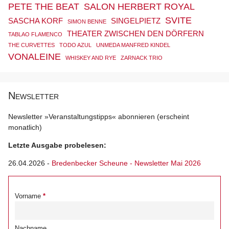
PETE THE BEAT
SALON HERBERT ROYAL
SVITE
SASCHA KORF
SINGELPIETZ
SIMON BENNE
THEATER ZWISCHEN DEN DÖRFERN
TABLAO FLAMENCO
THE CURVETTES
TODO AZUL
UNMEDA MANFRED KINDEL
VONALEINE
WHISKEY AND RYE
ZARNACK TRIO
Newsletter
Newsletter »Veranstaltungstipps« abonnieren (erscheint
monatlich)
Letzte Ausgabe probelesen:
26.04.2026
-
Bredenbecker Scheune - Newsletter Mai 2026
Vorname
Nachname