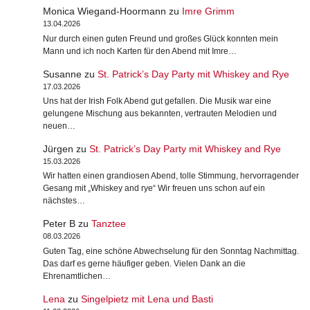
Monica Wiegand-Hoormann
zu
Imre Grimm
13.04.2026
Nur durch einen guten Freund und großes Glück konnten mein
Mann und ich noch Karten für den Abend mit Imre…
Susanne
zu
St. Patrick’s Day Party mit Whiskey and Rye
17.03.2026
Uns hat der Irish Folk Abend gut gefallen. Die Musik war eine
gelungene Mischung aus bekannten, vertrauten Melodien und
neuen…
Jürgen
zu
St. Patrick’s Day Party mit Whiskey and Rye
15.03.2026
Wir hatten einen grandiosen Abend, tolle Stimmung, hervorragender
Gesang mit „Whiskey and rye“ Wir freuen uns schon auf ein
nächstes…
Peter B
zu
Tanztee
08.03.2026
Guten Tag, eine schöne Abwechselung für den Sonntag Nachmittag.
Das darf es gerne häufiger geben. Vielen Dank an die
Ehrenamtlichen…
Lena
zu
Singelpietz mit Lena und Basti