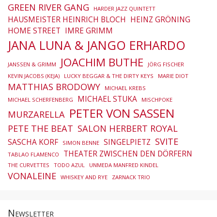
GREEN RIVER GANG
HARDER JAZZ QUINTETT
HAUSMEISTER HEINRICH BLOCH
HEINZ GRÖNING
HOME STREET
IMRE GRIMM
JANA LUNA & JANGO ERHARDO
JOACHIM BUTHE
JANSSEN & GRIMM
JÖRG FISCHER
KEVIN JACOBS (KEJA)
LUCKY BEGGAR & THE DIRTY KEYS
MARIE DIOT
MATTHIAS BRODOWY
MICHAEL KREBS
MICHAEL STUKA
MICHAEL SCHERFENBERG
MISCHPOKE
PETER VON SASSEN
MURZARELLA
PETE THE BEAT
SALON HERBERT ROYAL
SVITE
SASCHA KORF
SINGELPIETZ
SIMON BENNE
THEATER ZWISCHEN DEN DÖRFERN
TABLAO FLAMENCO
THE CURVETTES
TODO AZUL
UNMEDA MANFRED KINDEL
VONALEINE
WHISKEY AND RYE
ZARNACK TRIO
Newsletter