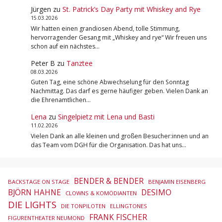
Jürgen
zu
St. Patrick’s Day Party mit Whiskey and Rye
15.03.2026
Wir hatten einen grandiosen Abend, tolle Stimmung,
hervorragender Gesang mit „Whiskey and rye“ Wir freuen uns
schon auf ein nächstes…
Peter B
zu
Tanztee
08.03.2026
Guten Tag, eine schöne Abwechselung für den Sonntag
Nachmittag. Das darf es gerne häufiger geben. Vielen Dank an
die Ehrenamtlichen…
Lena
zu
Singelpietz mit Lena und Basti
11.02.2026
Vielen Dank an alle kleinen und großen Besucher:innen und an
das Team vom DGH für die Organisation. Das hat uns…
BENDER & BENDER
BACKSTAGE ON STAGE
BENJAMIN EISENBERG
BJÖRN HAHNE
DESIMO
CLOWNS & KOMÖDIANTEN
DIE LIGHTS
DIE TONPILOTEN
ELLINGTONES
FRANK FISCHER
FIGURENTHEATER NEUMOND