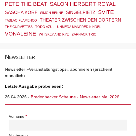
PETE THE BEAT
SALON HERBERT ROYAL
SVITE
SASCHA KORF
SINGELPIETZ
SIMON BENNE
THEATER ZWISCHEN DEN DÖRFERN
TABLAO FLAMENCO
THE CURVETTES
TODO AZUL
UNMEDA MANFRED KINDEL
VONALEINE
WHISKEY AND RYE
ZARNACK TRIO
Newsletter
Newsletter »Veranstaltungstipps« abonnieren (erscheint
monatlich)
Letzte Ausgabe probelesen:
26.04.2026
-
Bredenbecker Scheune - Newsletter Mai 2026
Vorname
Nachname