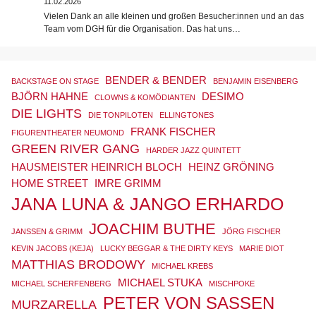
11.02.2026
Vielen Dank an alle kleinen und großen Besucher:innen und an das
Team vom DGH für die Organisation. Das hat uns…
BENDER & BENDER
BACKSTAGE ON STAGE
BENJAMIN EISENBERG
BJÖRN HAHNE
DESIMO
CLOWNS & KOMÖDIANTEN
DIE LIGHTS
DIE TONPILOTEN
ELLINGTONES
FRANK FISCHER
FIGURENTHEATER NEUMOND
GREEN RIVER GANG
HARDER JAZZ QUINTETT
HAUSMEISTER HEINRICH BLOCH
HEINZ GRÖNING
HOME STREET
IMRE GRIMM
JANA LUNA & JANGO ERHARDO
JOACHIM BUTHE
JANSSEN & GRIMM
JÖRG FISCHER
KEVIN JACOBS (KEJA)
LUCKY BEGGAR & THE DIRTY KEYS
MARIE DIOT
MATTHIAS BRODOWY
MICHAEL KREBS
MICHAEL STUKA
MICHAEL SCHERFENBERG
MISCHPOKE
PETER VON SASSEN
MURZARELLA