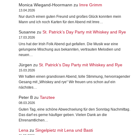
Monica Wiegand-Hoormann
zu
Imre Grimm
13.04.2026
Nur durch einen guten Freund und großes Glück konnten mein
Mann und ich noch Karten für den Abend mit Imre…
Susanne
zu
St. Patrick’s Day Party mit Whiskey and Rye
17.03.2026
Uns hat der Irish Folk Abend gut gefallen. Die Musik war eine
gelungene Mischung aus bekannten, vertrauten Melodien und
neuen…
Jürgen
zu
St. Patrick’s Day Party mit Whiskey and Rye
15.03.2026
Wir hatten einen grandiosen Abend, tolle Stimmung, hervorragender
Gesang mit „Whiskey and rye“ Wir freuen uns schon auf ein
nächstes…
Peter B
zu
Tanztee
08.03.2026
Guten Tag, eine schöne Abwechselung für den Sonntag Nachmittag.
Das darf es gerne häufiger geben. Vielen Dank an die
Ehrenamtlichen…
Lena
zu
Singelpietz mit Lena und Basti