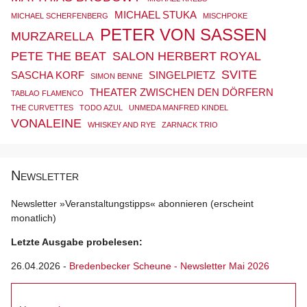
MICHAEL STUKA
MICHAEL SCHERFENBERG
MISCHPOKE
PETER VON SASSEN
MURZARELLA
PETE THE BEAT
SALON HERBERT ROYAL
SVITE
SASCHA KORF
SINGELPIETZ
SIMON BENNE
THEATER ZWISCHEN DEN DÖRFERN
TABLAO FLAMENCO
THE CURVETTES
TODO AZUL
UNMEDA MANFRED KINDEL
VONALEINE
WHISKEY AND RYE
ZARNACK TRIO
Newsletter
Newsletter »Veranstaltungstipps« abonnieren (erscheint
monatlich)
Letzte Ausgabe probelesen:
26.04.2026
-
Bredenbecker Scheune - Newsletter Mai 2026