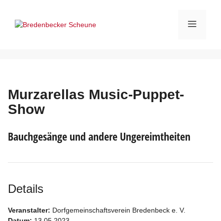
Zum
Inhalt
Menü
springen
Murzarellas Music-Puppet-
Show
Bauchgesänge und andere Ungereimtheiten
Details
Veranstalter:
Dorfgemeinschaftsverein Bredenbeck e. V.
Datum:
13.05.2023