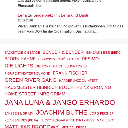
Das darf es gerne häufiger geben. Vielen Dank an die
Ehrenamtlichen…
Lena
zu
Singelpietz mit Lena und Basti
11.02.2026
Vielen Dank an alle kleinen und großen Besucher:innen und an das
Team vom DGH für die Organisation. Das hat uns…
BENDER & BENDER
BACKSTAGE ON STAGE
BENJAMIN EISENBERG
BJÖRN HAHNE
DESIMO
CLOWNS & KOMÖDIANTEN
DIE LIGHTS
DIE TONPILOTEN
ELLINGTONES
FRANK FISCHER
FIGURENTHEATER NEUMOND
GREEN RIVER GANG
HARDER JAZZ QUINTETT
HAUSMEISTER HEINRICH BLOCH
HEINZ GRÖNING
HOME STREET
IMRE GRIMM
JANA LUNA & JANGO ERHARDO
JOACHIM BUTHE
JANSSEN & GRIMM
JÖRG FISCHER
KEVIN JACOBS (KEJA)
LUCKY BEGGAR & THE DIRTY KEYS
MARIE DIOT
MATTHIAS BRODOWY
MICHAEL KREBS