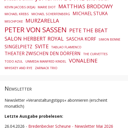
MATTHIAS BRODOWY
KEVIN JACOBS (KEJA)
MARIE DIOT
MICHAEL STUKA
MICHAEL KREBS
MICHAEL SCHERFENBERG
MURZARELLA
MISCHPOKE
PETER VON SASSEN
PETE THE BEAT
SALON HERBERT ROYAL
SASCHA KORF
SIMON BENNE
SVITE
SINGELPIETZ
TABLAO FLAMENCO
THEATER ZWISCHEN DEN DÖRFERN
THE CURVETTES
VONALEINE
TODO AZUL
UNMEDA MANFRED KINDEL
WHISKEY AND RYE
ZARNACK TRIO
Newsletter
Newsletter »Veranstaltungstipps« abonnieren (erscheint
monatlich)
Letzte Ausgabe probelesen:
26.04.2026
-
Bredenbecker Scheune - Newsletter Mai 2026