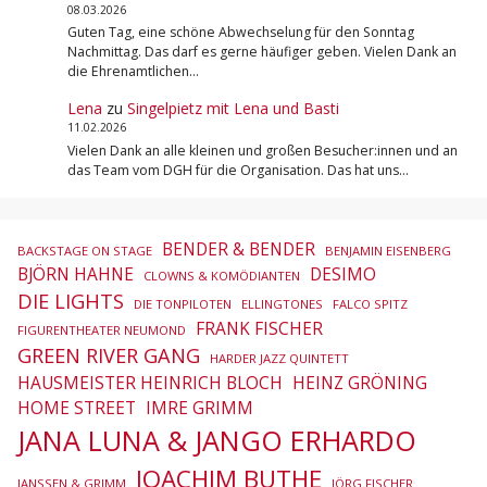
08.03.2026
Guten Tag, eine schöne Abwechselung für den Sonntag
Nachmittag. Das darf es gerne häufiger geben. Vielen Dank an
die Ehrenamtlichen…
Lena
zu
Singelpietz mit Lena und Basti
11.02.2026
Vielen Dank an alle kleinen und großen Besucher:innen und an
das Team vom DGH für die Organisation. Das hat uns…
BENDER & BENDER
BACKSTAGE ON STAGE
BENJAMIN EISENBERG
BJÖRN HAHNE
DESIMO
CLOWNS & KOMÖDIANTEN
DIE LIGHTS
DIE TONPILOTEN
ELLINGTONES
FALCO SPITZ
FRANK FISCHER
FIGURENTHEATER NEUMOND
GREEN RIVER GANG
HARDER JAZZ QUINTETT
HAUSMEISTER HEINRICH BLOCH
HEINZ GRÖNING
HOME STREET
IMRE GRIMM
JANA LUNA & JANGO ERHARDO
JOACHIM BUTHE
JANSSEN & GRIMM
JÖRG FISCHER