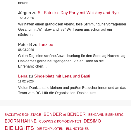
neuen…
Jürgen
zu
St. Patrick’s Day Party mit Whiskey and Rye
15.03.2026
Wir hatten einen grandiosen Abend, tolle Stimmung, hervorragender
Gesang mit „Whiskey and rye“ Wir freuen uns schon auf ein
nächstes…
Peter B
zu
Tanztee
08.03.2026
Guten Tag, eine schöne Abwechselung für den Sonntag Nachmittag.
Das darf es gerne häufiger geben. Vielen Dank an die
Ehrenamtlichen…
Lena
zu
Singelpietz mit Lena und Basti
11.02.2026
Vielen Dank an alle kleinen und großen Besucher:innen und an das
Team vom DGH für die Organisation. Das hat uns…
BENDER & BENDER
BACKSTAGE ON STAGE
BENJAMIN EISENBERG
BJÖRN HAHNE
DESIMO
CLOWNS & KOMÖDIANTEN
DIE LIGHTS
DIE TONPILOTEN
ELLINGTONES