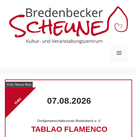
Zum
Inhalt
springen
Menü
Foto: Mauro Riva
07.08.2026
neu
Dorfgemeinschaftsverein Bredenbeck e. V.
TABLAO FLAMENCO