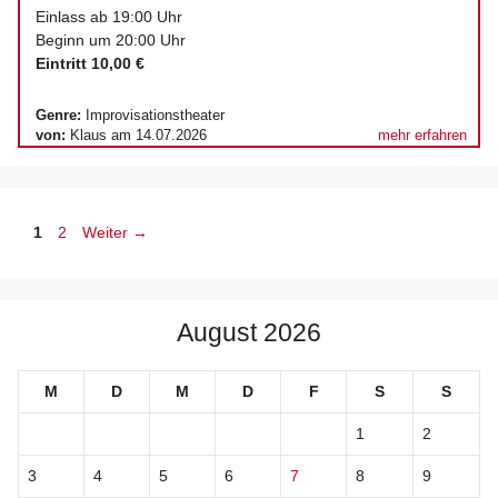
Einlass ab 19:00 Uhr
Beginn um 20:00 Uhr
Eintritt 10,00 €
Genre:
Improvisationstheater
von:
Klaus am 14.07.2026
mehr erfahren
Seite
Seite
1
2
Weiter
→
August 2026
M
D
M
D
F
S
S
1
2
3
4
5
6
7
8
9