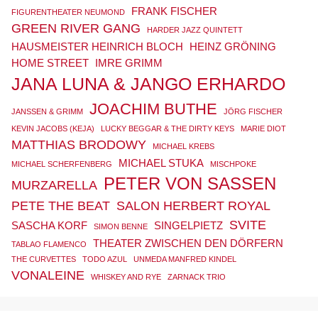
FRANK FISCHER
FIGURENTHEATER NEUMOND
GREEN RIVER GANG
HARDER JAZZ QUINTETT
HAUSMEISTER HEINRICH BLOCH
HEINZ GRÖNING
HOME STREET
IMRE GRIMM
JANA LUNA & JANGO ERHARDO
JOACHIM BUTHE
JANSSEN & GRIMM
JÖRG FISCHER
KEVIN JACOBS (KEJA)
LUCKY BEGGAR & THE DIRTY KEYS
MARIE DIOT
MATTHIAS BRODOWY
MICHAEL KREBS
MICHAEL STUKA
MICHAEL SCHERFENBERG
MISCHPOKE
PETER VON SASSEN
MURZARELLA
PETE THE BEAT
SALON HERBERT ROYAL
SVITE
SASCHA KORF
SINGELPIETZ
SIMON BENNE
THEATER ZWISCHEN DEN DÖRFERN
TABLAO FLAMENCO
THE CURVETTES
TODO AZUL
UNMEDA MANFRED KINDEL
VONALEINE
WHISKEY AND RYE
ZARNACK TRIO