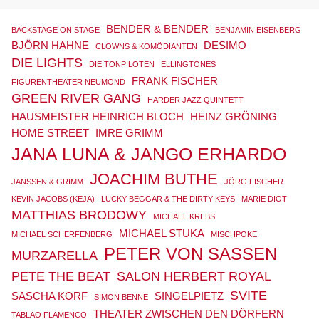
BENDER & BENDER
BACKSTAGE ON STAGE
BENJAMIN EISENBERG
BJÖRN HAHNE
DESIMO
CLOWNS & KOMÖDIANTEN
DIE LIGHTS
DIE TONPILOTEN
ELLINGTONES
FRANK FISCHER
FIGURENTHEATER NEUMOND
GREEN RIVER GANG
HARDER JAZZ QUINTETT
HAUSMEISTER HEINRICH BLOCH
HEINZ GRÖNING
HOME STREET
IMRE GRIMM
JANA LUNA & JANGO ERHARDO
JOACHIM BUTHE
JANSSEN & GRIMM
JÖRG FISCHER
KEVIN JACOBS (KEJA)
LUCKY BEGGAR & THE DIRTY KEYS
MARIE DIOT
MATTHIAS BRODOWY
MICHAEL KREBS
MICHAEL STUKA
MICHAEL SCHERFENBERG
MISCHPOKE
PETER VON SASSEN
MURZARELLA
PETE THE BEAT
SALON HERBERT ROYAL
SVITE
SASCHA KORF
SINGELPIETZ
SIMON BENNE
THEATER ZWISCHEN DEN DÖRFERN
TABLAO FLAMENCO