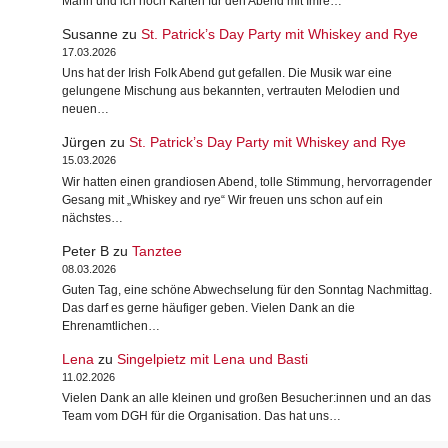
Mann und ich noch Karten für den Abend mit Imre…
Susanne
zu
St. Patrick’s Day Party mit Whiskey and Rye
17.03.2026
Uns hat der Irish Folk Abend gut gefallen. Die Musik war eine
gelungene Mischung aus bekannten, vertrauten Melodien und
neuen…
Jürgen
zu
St. Patrick’s Day Party mit Whiskey and Rye
15.03.2026
Wir hatten einen grandiosen Abend, tolle Stimmung, hervorragender
Gesang mit „Whiskey and rye“ Wir freuen uns schon auf ein
nächstes…
Peter B
zu
Tanztee
08.03.2026
Guten Tag, eine schöne Abwechselung für den Sonntag Nachmittag.
Das darf es gerne häufiger geben. Vielen Dank an die
Ehrenamtlichen…
Lena
zu
Singelpietz mit Lena und Basti
11.02.2026
Vielen Dank an alle kleinen und großen Besucher:innen und an das
Team vom DGH für die Organisation. Das hat uns…