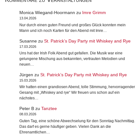
Monica Wiegand-Hoormann
zu
Imre Grimm
13.04.2026
Nur durch einen guten Freund und großes Glück konnten mein
Mann und ich noch Karten für den Abend mit Imre…
Susanne
zu
St. Patrick’s Day Party mit Whiskey and Rye
17.03.2026
Uns hat der Irish Folk Abend gut gefallen. Die Musik war eine
gelungene Mischung aus bekannten, vertrauten Melodien und
neuen…
Jürgen
zu
St. Patrick’s Day Party mit Whiskey and Rye
15.03.2026
Wir hatten einen grandiosen Abend, tolle Stimmung, hervorragender
Gesang mit „Whiskey and rye“ Wir freuen uns schon auf ein
nächstes…
Peter B
zu
Tanztee
08.03.2026
Guten Tag, eine schöne Abwechselung für den Sonntag Nachmittag.
Das darf es gerne häufiger geben. Vielen Dank an die
Ehrenamtlichen…