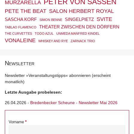
PETER VON SASSEN
MURZARELLA
PETE THE BEAT
SALON HERBERT ROYAL
SVITE
SASCHA KORF
SINGELPIETZ
SIMON BENNE
THEATER ZWISCHEN DEN DÖRFERN
TABLAO FLAMENCO
THE CURVETTES
TODO AZUL
UNMEDA MANFRED KINDEL
VONALEINE
WHISKEY AND RYE
ZARNACK TRIO
Newsletter
Newsletter »Veranstaltungstipps« abonnieren (erscheint
monatlich)
Letzte Ausgabe probelesen:
26.04.2026
-
Bredenbecker Scheune - Newsletter Mai 2026
Vorname