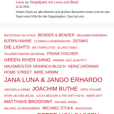
Lena
zu
Singelpietz mit Lena und Basti
11.02.2026
Vielen Dank an alle kleinen und großen Besucher:innen und an das
Team vom DGH für die Organisation. Das hat uns…
BENDER & BENDER
BACKSTAGE ON STAGE
BENJAMIN EISENBERG
BJÖRN HAHNE
DESIMO
CLOWNS & KOMÖDIANTEN
DIE LIGHTS
DIE TONPILOTEN
ELLINGTONES
FRANK FISCHER
FIGURENTHEATER NEUMOND
GREEN RIVER GANG
HARDER JAZZ QUINTETT
HAUSMEISTER HEINRICH BLOCH
HEINZ GRÖNING
HOME STREET
IMRE GRIMM
JANA LUNA & JANGO ERHARDO
JOACHIM BUTHE
JANSSEN & GRIMM
JÖRG FISCHER
KEVIN JACOBS (KEJA)
LUCKY BEGGAR & THE DIRTY KEYS
MARIE DIOT
MATTHIAS BRODOWY
MICHAEL KREBS
MICHAEL STUKA
MICHAEL SCHERFENBERG
MISCHPOKE