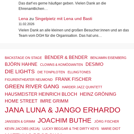
Das darf es gerne häufiger geben. Vielen Dank an die
Ehrenamtlichen…
Lena
zu
Singelpietz mit Lena und Basti
11.02.2026
Vielen Dank an alle kleinen und großen Besucher:innen und an das
Team vom DGH für die Organisation. Das hat uns…
BENDER & BENDER
BACKSTAGE ON STAGE
BENJAMIN EISENBERG
BJÖRN HAHNE
DESIMO
CLOWNS & KOMÖDIANTEN
DIE LIGHTS
DIE TONPILOTEN
ELLINGTONES
FRANK FISCHER
FIGURENTHEATER NEUMOND
GREEN RIVER GANG
HARDER JAZZ QUINTETT
HAUSMEISTER HEINRICH BLOCH
HEINZ GRÖNING
HOME STREET
IMRE GRIMM
JANA LUNA & JANGO ERHARDO
JOACHIM BUTHE
JANSSEN & GRIMM
JÖRG FISCHER
KEVIN JACOBS (KEJA)
LUCKY BEGGAR & THE DIRTY KEYS
MARIE DIOT