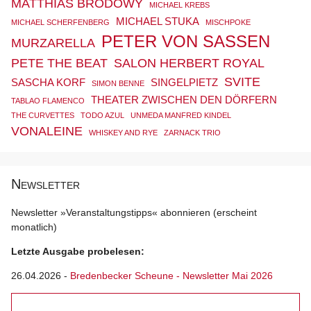
MATTHIAS BRODOWY
MICHAEL KREBS
MICHAEL STUKA
MICHAEL SCHERFENBERG
MISCHPOKE
PETER VON SASSEN
MURZARELLA
PETE THE BEAT
SALON HERBERT ROYAL
SVITE
SASCHA KORF
SINGELPIETZ
SIMON BENNE
THEATER ZWISCHEN DEN DÖRFERN
TABLAO FLAMENCO
THE CURVETTES
TODO AZUL
UNMEDA MANFRED KINDEL
VONALEINE
WHISKEY AND RYE
ZARNACK TRIO
Newsletter
Newsletter »Veranstaltungstipps« abonnieren (erscheint
monatlich)
Letzte Ausgabe probelesen:
26.04.2026
-
Bredenbecker Scheune - Newsletter Mai 2026