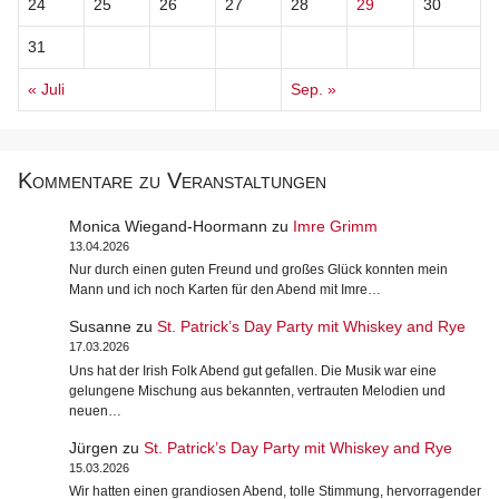
24
25
26
27
28
29
30
31
« Juli
Sep. »
Kommentare zu Veranstaltungen
Monica Wiegand-Hoormann
zu
Imre Grimm
13.04.2026
Nur durch einen guten Freund und großes Glück konnten mein
Mann und ich noch Karten für den Abend mit Imre…
Susanne
zu
St. Patrick’s Day Party mit Whiskey and Rye
17.03.2026
Uns hat der Irish Folk Abend gut gefallen. Die Musik war eine
gelungene Mischung aus bekannten, vertrauten Melodien und
neuen…
Jürgen
zu
St. Patrick’s Day Party mit Whiskey and Rye
15.03.2026
Wir hatten einen grandiosen Abend, tolle Stimmung, hervorragender