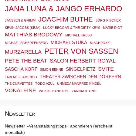
JANA LUNA & JANGO ERHARDO
JOACHIM BUTHE
JANSSEN & GRIMM
JÖRG FISCHER
KEVIN JACOBS (KEJA)
LUCKY BEGGAR & THE DIRTY KEYS
MARIE DIOT
MATTHIAS BRODOWY
MICHAEL KREBS
MICHAEL STUKA
MICHAEL SCHERFENBERG
MISCHPOKE
PETER VON SASSEN
MURZARELLA
PETE THE BEAT
SALON HERBERT ROYAL
SVITE
SASCHA KORF
SINGELPIETZ
SIMON BENNE
THEATER ZWISCHEN DEN DÖRFERN
TABLAO FLAMENCO
THE CURVETTES
TODO AZUL
UNMEDA MANFRED KINDEL
VONALEINE
WHISKEY AND RYE
ZARNACK TRIO
Newsletter
Newsletter »Veranstaltungstipps« abonnieren (erscheint
monatlich)