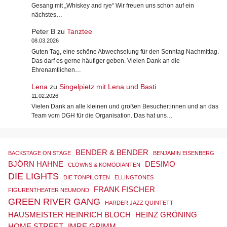
Gesang mit „Whiskey and rye“ Wir freuen uns schon auf ein
nächstes…
Peter B
zu
Tanztee
08.03.2026
Guten Tag, eine schöne Abwechselung für den Sonntag Nachmittag.
Das darf es gerne häufiger geben. Vielen Dank an die
Ehrenamtlichen…
Lena
zu
Singelpietz mit Lena und Basti
11.02.2026
Vielen Dank an alle kleinen und großen Besucher:innen und an das
Team vom DGH für die Organisation. Das hat uns…
BENDER & BENDER
BACKSTAGE ON STAGE
BENJAMIN EISENBERG
BJÖRN HAHNE
DESIMO
CLOWNS & KOMÖDIANTEN
DIE LIGHTS
DIE TONPILOTEN
ELLINGTONES
FRANK FISCHER
FIGURENTHEATER NEUMOND
GREEN RIVER GANG
HARDER JAZZ QUINTETT
HAUSMEISTER HEINRICH BLOCH
HEINZ GRÖNING
HOME STREET
IMRE GRIMM