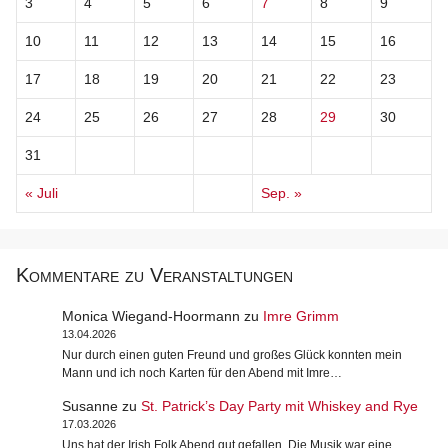
3
4
5
6
7
8
9
10
11
12
13
14
15
16
17
18
19
20
21
22
23
24
25
26
27
28
29
30
31
« Juli
Sep. »
Kommentare zu Veranstaltungen
Monica Wiegand-Hoormann
zu
Imre Grimm
13.04.2026
Nur durch einen guten Freund und großes Glück konnten mein
Mann und ich noch Karten für den Abend mit Imre…
Susanne
zu
St. Patrick’s Day Party mit Whiskey and Rye
17.03.2026
Uns hat der Irish Folk Abend gut gefallen. Die Musik war eine