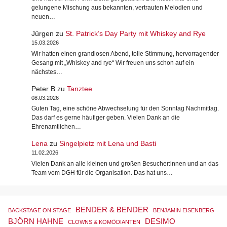
gelungene Mischung aus bekannten, vertrauten Melodien und
neuen…
Jürgen
zu
St. Patrick’s Day Party mit Whiskey and Rye
15.03.2026
Wir hatten einen grandiosen Abend, tolle Stimmung, hervorragender
Gesang mit „Whiskey and rye“ Wir freuen uns schon auf ein
nächstes…
Peter B
zu
Tanztee
08.03.2026
Guten Tag, eine schöne Abwechselung für den Sonntag Nachmittag.
Das darf es gerne häufiger geben. Vielen Dank an die
Ehrenamtlichen…
Lena
zu
Singelpietz mit Lena und Basti
11.02.2026
Vielen Dank an alle kleinen und großen Besucher:innen und an das
Team vom DGH für die Organisation. Das hat uns…
BENDER & BENDER
BACKSTAGE ON STAGE
BENJAMIN EISENBERG
BJÖRN HAHNE
DESIMO
CLOWNS & KOMÖDIANTEN