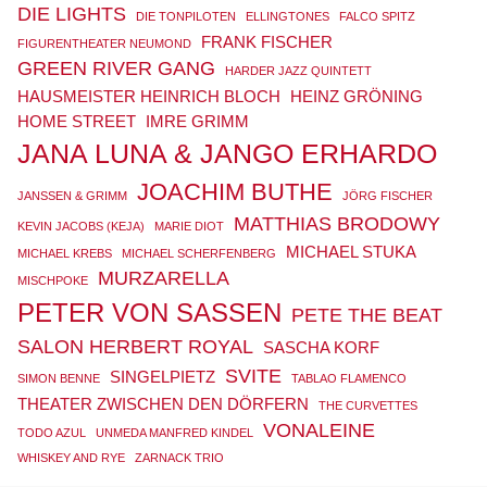
DIE LIGHTS
DIE TONPILOTEN
ELLINGTONES
FALCO SPITZ
FRANK FISCHER
FIGURENTHEATER NEUMOND
GREEN RIVER GANG
HARDER JAZZ QUINTETT
HAUSMEISTER HEINRICH BLOCH
HEINZ GRÖNING
HOME STREET
IMRE GRIMM
JANA LUNA & JANGO ERHARDO
JOACHIM BUTHE
JANSSEN & GRIMM
JÖRG FISCHER
MATTHIAS BRODOWY
KEVIN JACOBS (KEJA)
MARIE DIOT
MICHAEL STUKA
MICHAEL KREBS
MICHAEL SCHERFENBERG
MURZARELLA
MISCHPOKE
PETER VON SASSEN
PETE THE BEAT
SALON HERBERT ROYAL
SASCHA KORF
SVITE
SINGELPIETZ
SIMON BENNE
TABLAO FLAMENCO
THEATER ZWISCHEN DEN DÖRFERN
THE CURVETTES
VONALEINE
TODO AZUL
UNMEDA MANFRED KINDEL
WHISKEY AND RYE
ZARNACK TRIO