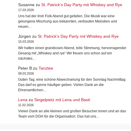
Susanne
zu
St. Patrick’s Day Party mit Whiskey and Rye
17.03.2026
Uns hat der Irish Folk Abend gut gefallen. Die Musik war eine
gelungene Mischung aus bekannten, vertrauten Melodien und
neuen…
Jürgen
zu
St. Patrick’s Day Party mit Whiskey and Rye
15.03.2026
Wir hatten einen grandiosen Abend, tolle Stimmung, hervorragender
Gesang mit „Whiskey and rye“ Wir freuen uns schon auf ein
nächstes…
Peter B
zu
Tanztee
08.03.2026
Guten Tag, eine schöne Abwechselung für den Sonntag Nachmittag.
Das darf es gerne häufiger geben. Vielen Dank an die
Ehrenamtlichen…
Lena
zu
Singelpietz mit Lena und Basti
11.02.2026
Vielen Dank an alle kleinen und großen Besucher:innen und an das
Team vom DGH für die Organisation. Das hat uns…