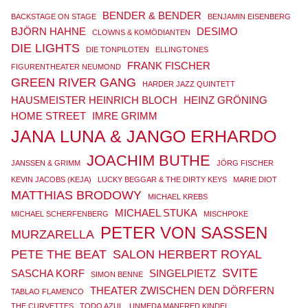
BENDER & BENDER
BACKSTAGE ON STAGE
BENJAMIN EISENBERG
BJÖRN HAHNE
DESIMO
CLOWNS & KOMÖDIANTEN
DIE LIGHTS
DIE TONPILOTEN
ELLINGTONES
FRANK FISCHER
FIGURENTHEATER NEUMOND
GREEN RIVER GANG
HARDER JAZZ QUINTETT
HAUSMEISTER HEINRICH BLOCH
HEINZ GRÖNING
HOME STREET
IMRE GRIMM
JANA LUNA & JANGO ERHARDO
JOACHIM BUTHE
JANSSEN & GRIMM
JÖRG FISCHER
KEVIN JACOBS (KEJA)
LUCKY BEGGAR & THE DIRTY KEYS
MARIE DIOT
MATTHIAS BRODOWY
MICHAEL KREBS
MICHAEL STUKA
MICHAEL SCHERFENBERG
MISCHPOKE
PETER VON SASSEN
MURZARELLA
PETE THE BEAT
SALON HERBERT ROYAL
SVITE
SASCHA KORF
SINGELPIETZ
SIMON BENNE
THEATER ZWISCHEN DEN DÖRFERN
TABLAO FLAMENCO
THE CURVETTES
TODO AZUL
UNMEDA MANFRED KINDEL