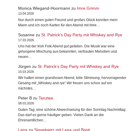
Monica Wiegand-Hoormann
zu
Imre Grimm
13.04.2026
Nur durch einen guten Freund und großes Glück konnten mein
Mann und ich noch Karten für den Abend mit Imre…
Susanne
zu
St. Patrick’s Day Party mit Whiskey and Rye
17.03.2026
Uns hat der Irish Folk Abend gut gefallen. Die Musik war eine
gelungene Mischung aus bekannten, vertrauten Melodien und
neuen…
Jürgen
zu
St. Patrick’s Day Party mit Whiskey and Rye
15.03.2026
Wir hatten einen grandiosen Abend, tolle Stimmung, hervorragender
Gesang mit „Whiskey and rye“ Wir freuen uns schon auf ein
nächstes…
Peter B
zu
Tanztee
08.03.2026
Guten Tag, eine schöne Abwechselung für den Sonntag Nachmittag.
Das darf es gerne häufiger geben. Vielen Dank an die
Ehrenamtlichen…
Lena
zu
Singelpietz mit Lena und Basti