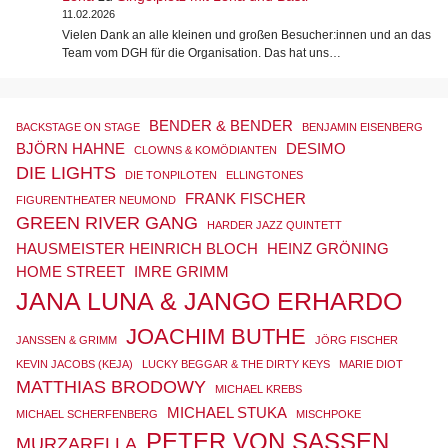
11.02.2026
Vielen Dank an alle kleinen und großen Besucher:innen und an das
Team vom DGH für die Organisation. Das hat uns…
BENDER & BENDER
BACKSTAGE ON STAGE
BENJAMIN EISENBERG
BJÖRN HAHNE
DESIMO
CLOWNS & KOMÖDIANTEN
DIE LIGHTS
DIE TONPILOTEN
ELLINGTONES
FRANK FISCHER
FIGURENTHEATER NEUMOND
GREEN RIVER GANG
HARDER JAZZ QUINTETT
HAUSMEISTER HEINRICH BLOCH
HEINZ GRÖNING
HOME STREET
IMRE GRIMM
JANA LUNA & JANGO ERHARDO
JOACHIM BUTHE
JANSSEN & GRIMM
JÖRG FISCHER
KEVIN JACOBS (KEJA)
LUCKY BEGGAR & THE DIRTY KEYS
MARIE DIOT
MATTHIAS BRODOWY
MICHAEL KREBS
MICHAEL STUKA
MICHAEL SCHERFENBERG
MISCHPOKE
PETER VON SASSEN
MURZARELLA