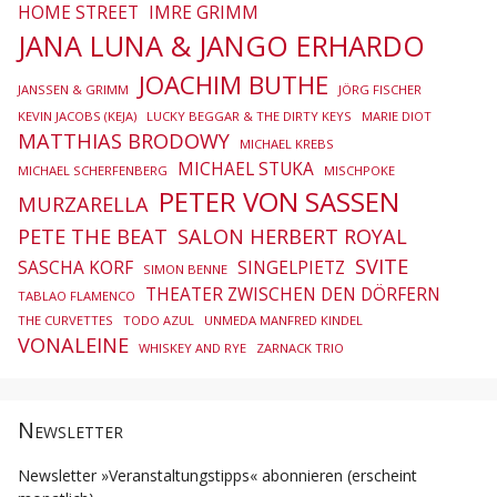
HOME STREET
IMRE GRIMM
JANA LUNA & JANGO ERHARDO
JOACHIM BUTHE
JANSSEN & GRIMM
JÖRG FISCHER
KEVIN JACOBS (KEJA)
LUCKY BEGGAR & THE DIRTY KEYS
MARIE DIOT
MATTHIAS BRODOWY
MICHAEL KREBS
MICHAEL STUKA
MICHAEL SCHERFENBERG
MISCHPOKE
PETER VON SASSEN
MURZARELLA
PETE THE BEAT
SALON HERBERT ROYAL
SVITE
SASCHA KORF
SINGELPIETZ
SIMON BENNE
THEATER ZWISCHEN DEN DÖRFERN
TABLAO FLAMENCO
THE CURVETTES
TODO AZUL
UNMEDA MANFRED KINDEL
VONALEINE
WHISKEY AND RYE
ZARNACK TRIO
Newsletter
Newsletter »Veranstaltungstipps« abonnieren (erscheint