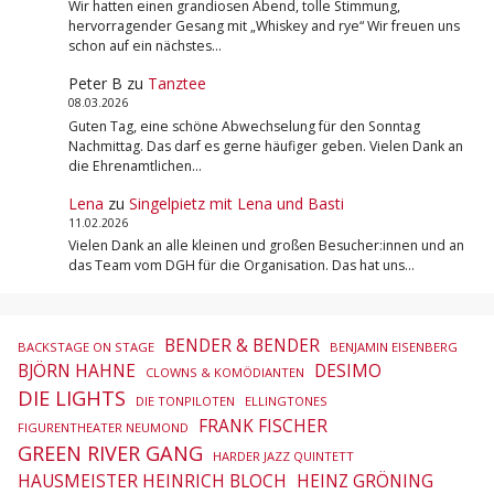
Wir hatten einen grandiosen Abend, tolle Stimmung,
hervorragender Gesang mit „Whiskey and rye“ Wir freuen uns
schon auf ein nächstes…
Peter B
zu
Tanztee
08.03.2026
Guten Tag, eine schöne Abwechselung für den Sonntag
Nachmittag. Das darf es gerne häufiger geben. Vielen Dank an
die Ehrenamtlichen…
Lena
zu
Singelpietz mit Lena und Basti
11.02.2026
Vielen Dank an alle kleinen und großen Besucher:innen und an
das Team vom DGH für die Organisation. Das hat uns…
BENDER & BENDER
BACKSTAGE ON STAGE
BENJAMIN EISENBERG
BJÖRN HAHNE
DESIMO
CLOWNS & KOMÖDIANTEN
DIE LIGHTS
DIE TONPILOTEN
ELLINGTONES
FRANK FISCHER
FIGURENTHEATER NEUMOND
GREEN RIVER GANG
HARDER JAZZ QUINTETT
HAUSMEISTER HEINRICH BLOCH
HEINZ GRÖNING