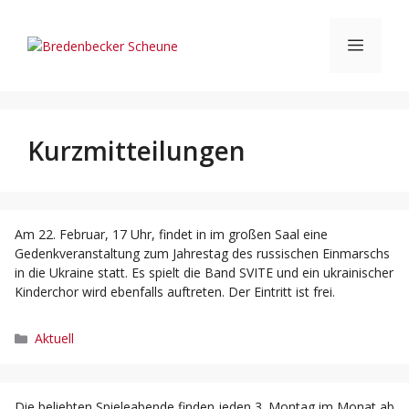
Zum
Inhalt
Menü
springen
Kurzmitteilungen
Am 22. Februar, 17 Uhr, findet in im großen Saal eine
Gedenkveranstaltung zum Jahrestag des russischen Einmarschs
in die Ukraine statt. Es spielt die Band SVITE und ein ukrainischer
Kinderchor wird ebenfalls auftreten. Der Eintritt ist frei.
Kategorien
Aktuell
Die beliebten Spieleabende finden jeden 3. Montag im Monat ab